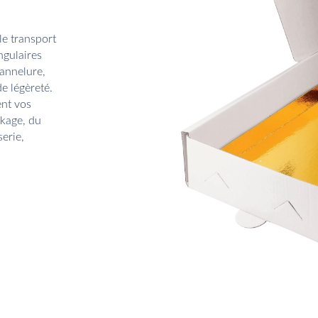
le transport
ngulaires
cannelure,
de légèreté.
ent vos
ckage, du
serie,